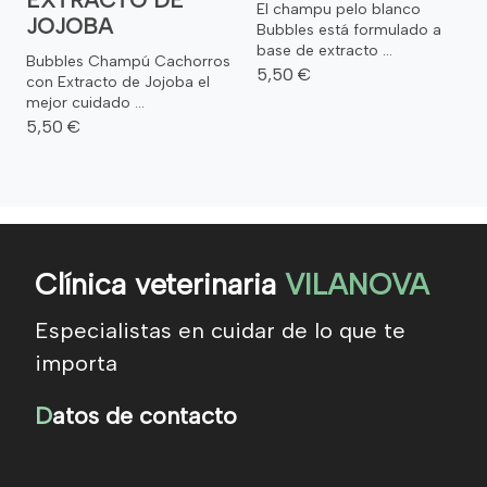
EXTRACTO DE
El champu pelo blanco
JOJOBA
Bubbles está formulado a
base de extracto ...
Bubbles Champú Cachorros
5,50 €
con Extracto de Jojoba el
mejor cuidado ...
5,50 €
Clínica veterinaria
VILANOVA
Especialistas en cuidar de lo que te
importa
D
atos de contacto