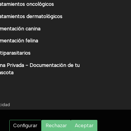
atamientos oncológicos
atamientos dermatológicos
imentación canina
imentación felina
tiparasitarios
na Privada - Documentación de tu
scota
acidad
Configurar
Rechazar
Aceptar