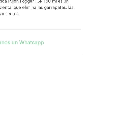
ida Pulfin Fogger IGR 150 ml es un
iental que elimina las garrapatas, las
 insectos.
anos un Whatsapp