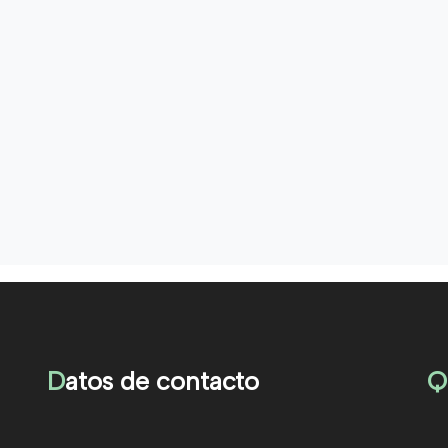
D
atos de contacto
Q