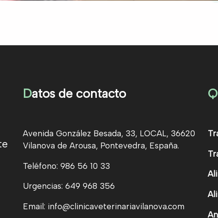
D
atos de contacto
Q
Avenida González Besada, 33, LOCAL, 36620
Tr
te
Vilanova de Arousa, Pontevedra, España.
Tr
Teléfono: 986 56 10 33
Al
Urgencias: 649 968 356
Al
Email: info@clinicaveterinariavilanova.com
An