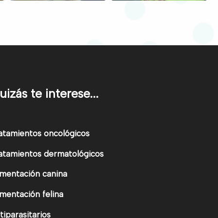
uizás te interese...
atamientos oncológicos
atamientos dermatológicos
imentación canina
imentación felina
tiparasitarios