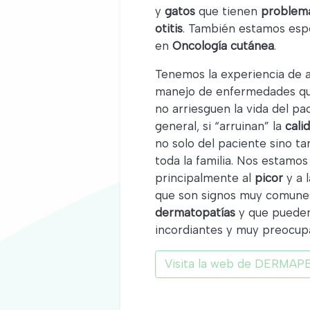
y
gatos
que tienen
problema
otitis
. También estamos espe
en
Oncología cutánea
.
Tenemos la experiencia de a
manejo de enfermedades qu
no arriesguen la vida del pa
general, si “arruinan” la
cali
no solo del paciente sino t
toda la familia. Nos estamos
principalmente al
picor
y a 
que son signos muy comune
dermatopatías
y que pueden
incordiantes y muy preocup
Visita la web de DERMAP