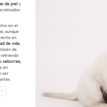
s de piel
y
cializados
ños en el
e, aunque
ciente en
dad de vida
,
ambién de
 refiriendo
la
seborrea
,
s en
 ser
antes.
ET