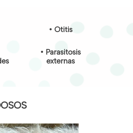
• Otitis
• Parasitosis
des
externas
DOSOS