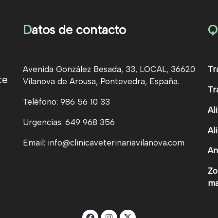
D
atos de contacto
Q
Avenida González Besada, 33, LOCAL, 36620
Tr
te
Vilanova de Arousa, Pontevedra, España.
Tr
Teléfono: 986 56 10 33
Al
Urgencias: 649 968 356
Al
Email: info@clinicaveterinariavilanova.com
An
Zo
ma